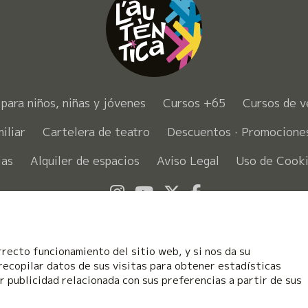
para niños, niñas y jóvenes
Cursos +65
Cursos de v
iliar
Cartelera de teatro
Descuentos · Promocion
ias
Alquiler de espacios
Aviso Legal
Uso de Cook
Link a instagram
Link a youtube
Link a twitter
Link a faceb
rrecto funcionamiento del sitio web, y si nos da su
recopilar datos de sus visitas para obtener estadísticas
 publicidad relacionada con sus preferencias a partir de sus