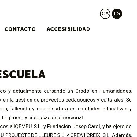
CA
ES
CONTACTO
ACCESIBILIDAD
ESCUELA
stico y actualmente cursando un Grado en Humanidades,
 en la gestión de proyectos pedagógicos y culturales. Su
ora, tallerista y coordinadora en entidades educativas y
 de género y la educación emocional.
os a IQEMBU S.L. y Fundación Josep Carol, y ha ejercido
 VIU PROJECTE DE LLEURE S.L. y CREA I CREIX, S.L. Además,