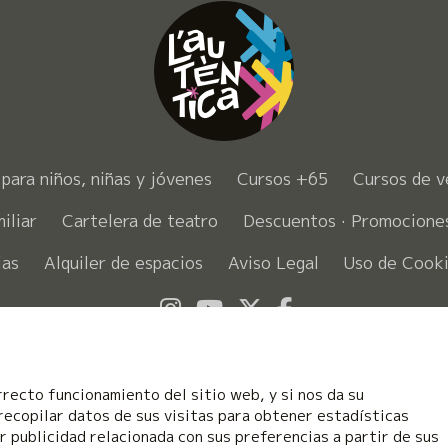
para niños, niñas y jóvenes
Cursos +65
Cursos de v
iliar
Cartelera de teatro
Descuentos · Promocion
ias
Alquiler de espacios
Aviso Legal
Uso de Cook
Link a instagram
Link a youtube
Link a twitter
Link a faceb
rrecto funcionamiento del sitio web, y si nos da su
recopilar datos de sus visitas para obtener estadísticas
 publicidad relacionada con sus preferencias a partir de sus