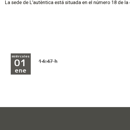
La sede de L’autèntica está situada en el número 18 de la c
miércoles
01
14:47 h
ene