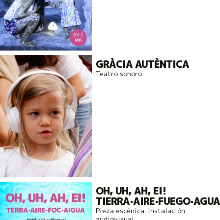
GRÀCIA AUTÈNTICA
Teatro sonoro
OH, UH, AH, EI!
TIERRA·AIRE·FUEGO·AGUA
Pieza escénica. Instalación
audiovisual