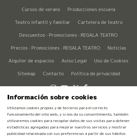
Cursos de verano
Producciones escuela
Teatro infantil y familiar
Cartelera de teatro
Descuentos · Promociones · REGALA TEATRO
Precios · Promociones · REGALA TEATRO
Noticias
Alquiler de espacios
Aviso Legal
Uso de Cookies
Sitemap
Contacto
Política de privacidad
Link a instagram
Link a youtube
Link a twitter
Link a faceboo
Información sobre cookies
Utilizamos cookies propias y de terceros para el correcto
funcionamiento del sitio web, y si nos da su consentimiento, también
utilizaremos cookies para recopilar datos de sus visitas para obtener
estadísticas agregadas para mejorar nuestros servicios y mostrar
publicidad relacionada con sus preferencias a partir de sus hábitos