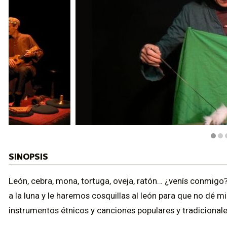
Diapositiva 1 de 5
SINOPSIS
León, cebra, mona, tortuga, oveja, ratón… ¿venís conmigo
a la luna y le haremos cosquillas al león para que no dé m
instrumentos étnicos y canciones populares y tradicionale