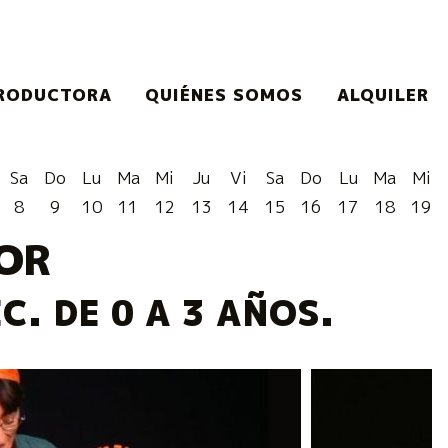
RODUCTORA
QUIÉNES SOMOS
ALQUILER
Sa
Do
Lu
Ma
Mi
Ju
Vi
Sa
Do
Lu
Ma
Mi
8
9
10
11
12
13
14
15
16
17
18
19
POR
C. DE 0 A 3 AÑOS.