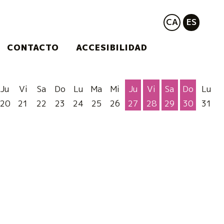
CA
ES
CONTACTO
ACCESIBILIDAD
Ju
Vi
Sa
Do
Lu
Ma
Mi
Ju
Vi
Sa
Do
Lu
20
21
22
23
24
25
26
27
28
29
30
31
Jueves 27 de Agosto
Viernes 28 de Ago
Sábado 29 de
Domingo 