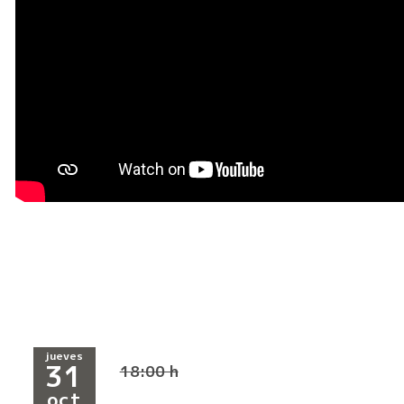
jueves
31
18:00 h
oct