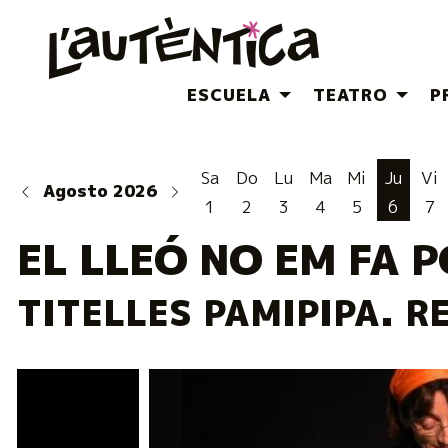
ESCUELA
TEATRO
P
Sa
Do
Lu
Ma
Mi
Ju
Vi
Agosto 2026
1
2
3
4
5
6
7
EL LLEÓ NO EM FA 
TITELLES PAMIPIPA. RE