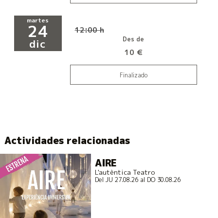
martes
24
12:00 h
Des de
dic
10 €
Finalizado
Actividades relacionadas
AIRE
L'autèntica Teatro
Del JU 27.08.26
al DO 30.08.26