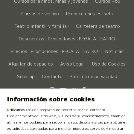
Cursos para niños, niñas y jóvenes
Cursos +65
Cursos de verano
Producciones escuela
Teatro infantil y familiar
Cartelera de teatro
Descuentos · Promociones · REGALA TEATRO
Precios · Promociones · REGALA TEATRO
Noticias
Alquiler de espacios
Aviso Legal
Uso de Cookies
Sitemap
Contacto
Política de privacidad
Link a instagram
Link a youtube
Link a twitter
Link a faceboo
Información sobre cookies
Utilizamos cookies propias y de terceros para el correcto
funcionamiento del sitio web, y si nos da su consentimiento, también
utilizaremos cookies para recopilar datos de sus visitas para obtener
estadísticas agregadas para mejorar nuestros servicios y mostrar