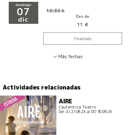
domingo
07
10:30 h
Des de
dic
11 €
Finalizado
Más fechas
Actividades relacionadas
AIRE
L'autèntica Teatro
Del JU 27.08.26
al DO 30.08.26