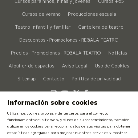
Cursos para niños, niñas y jóvenes
Cursos +65
Cursos de verano
Producciones escuela
Teatro infantil y familiar
Cartelera de teatro
Descuentos · Promociones · REGALA TEATRO
Precios · Promociones · REGALA TEATRO
Noticias
Alquiler de espacios
Aviso Legal
Uso de Cookies
Sitemap
Contacto
Política de privacidad
Link a instagram
Link a youtube
Link a twitter
Link a faceboo
Información sobre cookies
Utilizamos cookies propias y de terceros para el correcto
funcionamiento del sitio web, y si nos da su consentimiento, también
utilizaremos cookies para recopilar datos de sus visitas para obtener
estadísticas agregadas para mejorar nuestros servicios y mostrar