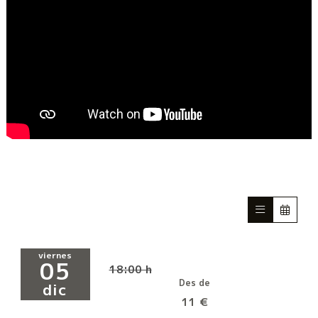
viernes
05
18:00 h
Des de
dic
11 €