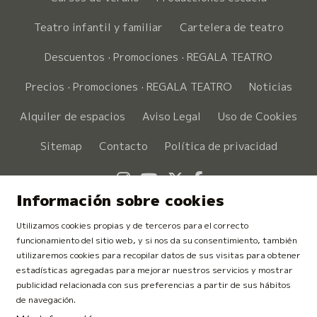
Teatro infantil y familiar
Cartelera de teatro
Descuentos · Promociones · REGALA TEATRO
Precios · Promociones · REGALA TEATRO
Noticias
Alquiler de espacios
Aviso Legal
Uso de Cookies
Sitemap
Contacto
Política de privacidad
Link a instagram
Link a youtube
Link a twitter
Link a faceboo
Información sobre cookies
Utilizamos cookies propias y de terceros para el correcto
funcionamiento del sitio web, y si nos da su consentimiento, también
utilizaremos cookies para recopilar datos de sus visitas para obtener
estadísticas agregadas para mejorar nuestros servicios y mostrar
publicidad relacionada con sus preferencias a partir de sus hábitos
de navegación.