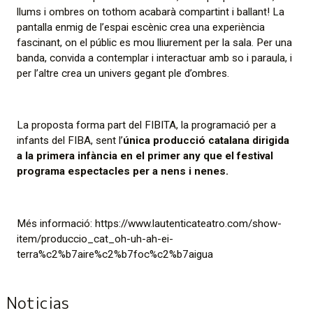
llums i ombres on tothom acabarà compartint i ballant!
La
pantalla enmig de l’
espai escènic
crea una experiència
fascinant, on el públic es mou lliurement per la sala. Per una
banda, convida a contemplar i interactuar amb so i paraula, i
per l’altre crea un univers gegant ple d’ombres.
La proposta forma part del FIBITA, la programació per a
infants del FIBA, sent l’
única producció catalana dirigida
a la primera infància en el primer any que el festival
programa espectacles per a nens i nenes.
Més informació:
https://www.lautenticateatro.com/show-
item/produccio_cat_oh-uh-ah-ei-
terra%c2%b7aire%c2%b7foc%c2%b7aigua
Noticias