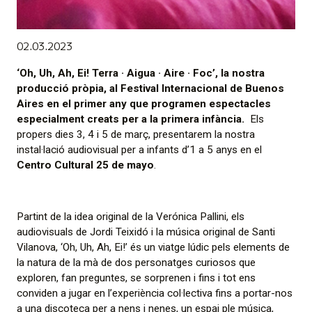
Diapositiva 1 de 1
02.03.2023
‘Oh, Uh, Ah, Ei! Terra · Aigua · Aire · Foc’, la nostra
producció pròpia, al
Festival Internacional de Buenos
Aires
en el primer any que programen espectacles
especialment creats per a la primera infància.
Els
propers dies 3, 4 i 5 de març, presentarem la nostra
instal·lació audiovisual per a infants d’1 a 5 anys en el
Centro Cultural 25 de mayo
.
Partint de la idea original de la
Verónica Pallini
, els
audiovisuals de Jordi Teixidó i la música original de Santi
Vilanova, ‘Oh, Uh, Ah, Ei!’ és un viatge lúdic pels elements de
la natura de la mà de dos personatges curiosos que
exploren, fan preguntes, se sorprenen i fins i tot ens
conviden a jugar en l’experiència col·lectiva fins a portar-nos
a una discoteca per a nens i nenes, un espai ple música,