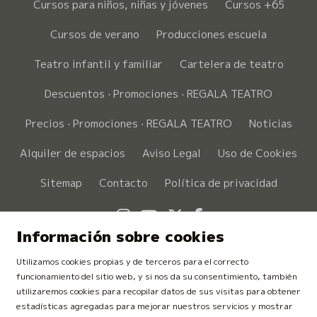
Cursos para niños, niñas y jóvenes
Cursos +65
Cursos de verano
Producciones escuela
Teatro infantil y familiar
Cartelera de teatro
Descuentos · Promociones · REGALA TEATRO
Precios · Promociones · REGALA TEATRO
Noticias
Alquiler de espacios
Aviso Legal
Uso de Cookies
Sitemap
Contacto
Política de privacidad
Link a instagram
Link a youtube
Link a twitter
Link a faceboo
Información sobre cookies
Utilizamos cookies propias y de terceros para el correcto
funcionamiento del sitio web, y si nos da su consentimiento, también
utilizaremos cookies para recopilar datos de sus visitas para obtener
estadísticas agregadas para mejorar nuestros servicios y mostrar