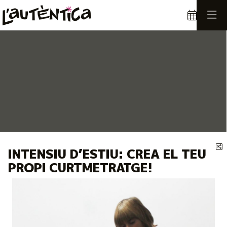
Éste es un carrusel automático. Usa las flechas del teclado o el bot
Diapositiva 1
Diapositiva 1
C
INTENSIU D’ESTIU: CREA EL TEU
PROPI CURTMETRATGE!