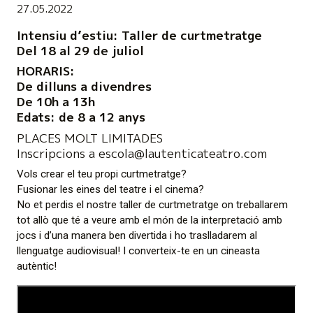
27.05.2022
Intensiu d’estiu: Taller de curtmetratge
Del 18 al 29 de juliol
HORARIS:
De dilluns a divendres
De 10h a 13h
Edats: de 8 a 12 anys
PLACES MOLT LIMITADES
Inscripcions a escola@lautenticateatro.com
Vols crear el teu propi curtmetratge?
Fusionar les eines del teatre i el cinema?
No et perdis el nostre taller de curtmetratge on treballarem
tot allò que té a veure amb el món de la interpretació amb
jocs i d’una manera ben divertida i ho traslladarem al
llenguatge audiovisual! I converteix-te en un cineasta
autèntic!