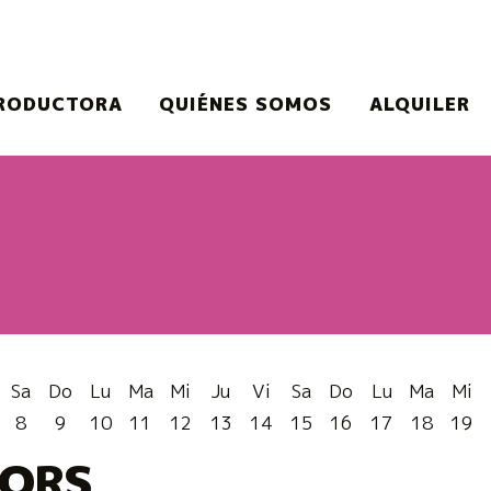
RODUCTORA
QUIÉNES SOMOS
ALQUILER
o o el botón pausa para controlarlo.
Sa
Do
Lu
Ma
Mi
Ju
Vi
Sa
Do
Lu
Ma
Mi
8
9
10
11
12
13
14
15
16
17
18
19
LORS