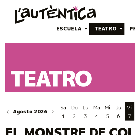
ESCUELA
TEATRO
P
Cartelera. Cartelera
Éste es un carrusel automático. Usa las flechas del teclad
Cartelera
Cartelera
TEATRO
Sa
Do
Lu
Ma
Mi
Ju
Vi
Agosto 2026
1
2
3
4
5
6
7
EL MONSTRE DE CO