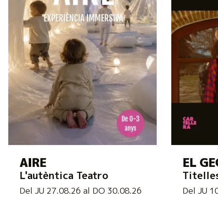
AIRE
EL GE
L'autèntica Teatro
Titelle
Del JU 27.08.26
al DO 30.08.26
Del JU 1