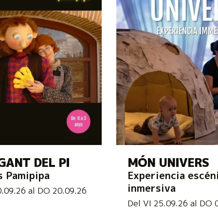
GANT DEL PI
MÓN UNIVERS
s Pamipipa
Experiencia escén
inmersiva
0.09.26
al DO 20.09.26
Del VI 25.09.26
al DO 