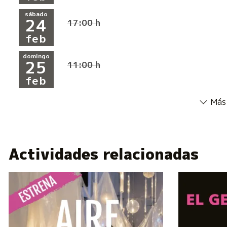
sábado
24
17:00 h
feb
domingo
25
11:00 h
feb
Más 
Actividades relacionadas