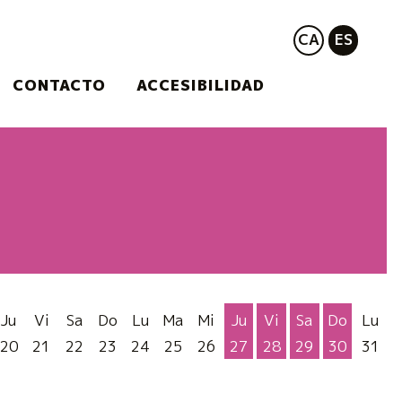
CA
ES
CONTACTO
ACCESIBILIDAD
Ju
Vi
Sa
Do
Lu
Ma
Mi
Ju
Vi
Sa
Do
Lu
20
21
22
23
24
25
26
27
28
29
30
31
Jueves 27 de Agosto
Viernes 28 de Ago
Sábado 29 de
Domingo 