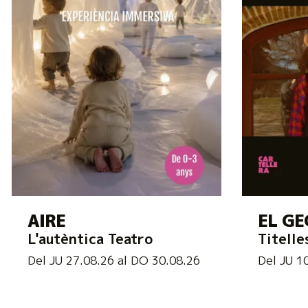
AIRE
EL GE
L'autèntica Teatro
Titelle
Del JU 27.08.26
al DO 30.08.26
Del JU 1