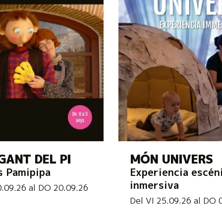
GANT DEL PI
MÓN UNIVERS
s Pamipipa
Experiencia escén
inmersiva
0.09.26
al DO 20.09.26
Del VI 25.09.26
al DO 