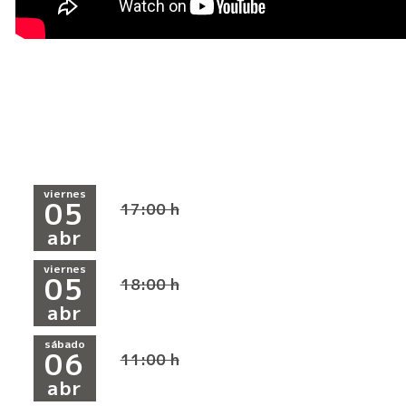
viernes
05
17:00 h
abr
viernes
05
18:00 h
abr
sábado
06
11:00 h
abr