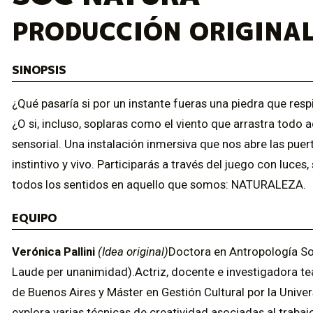
PRODUCCIÓN ORIGINAL
SINOPSIS
¿Qué pasaría si por un instante fueras una piedra que respi
¿O si, incluso, soplaras como el viento que arrastra todo
sensorial. Una instalación inmersiva que nos abre las pu
instintivo y vivo. Participarás a través del juego con luce
todos los sentidos en aquello que somos: NATURALEZA.
EQUIPO
Verónica Pallini
(Idea original)
Doctora en Antropología So
Laude per unanimidad).Actriz, docente e investigadora tea
de Buenos Aires y Máster en Gestión Cultural por la Unive
explora varias técnicas de creatividad asociadas al traba