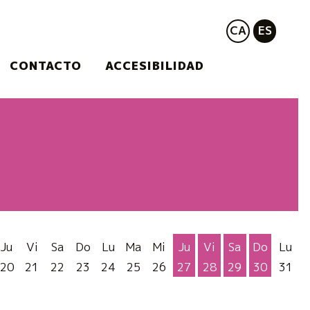
CA
ES
CONTACTO
ACCESIBILIDAD
Ju
Vi
Sa
Do
Lu
Ma
Mi
Ju
Vi
Sa
Do
Lu
20
21
22
23
24
25
26
27
28
29
30
31
Jueves 27 de Agosto
Viernes 28 de Ago
Sábado 29 de
Domingo 