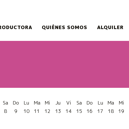
RODUCTORA
QUIÉNES SOMOS
ALQUILER
o o el botón pausa para controlarlo.
Sa
Do
Lu
Ma
Mi
Ju
Vi
Sa
Do
Lu
Ma
Mi
8
9
10
11
12
13
14
15
16
17
18
19