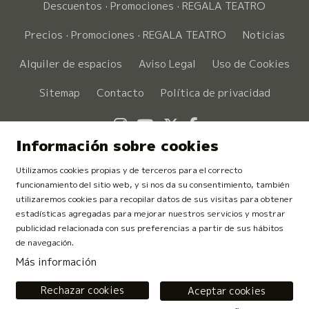
Descuentos · Promociones · REGALA TEATRO
Precios · Promociones · REGALA TEATRO
Noticias
Alquiler de espacios
Aviso Legal
Uso de Cookies
Sitemap
Contacto
Política de privacidad
Link a instagram
Link a youtube
Link a twitter
Link a faceboo
Información sobre cookies
Utilizamos cookies propias y de terceros para el correcto
funcionamiento del sitio web, y si nos da su consentimiento, también
utilizaremos cookies para recopilar datos de sus visitas para obtener
estadísticas agregadas para mejorar nuestros servicios y mostrar
publicidad relacionada con sus preferencias a partir de sus hábitos
de navegación.
Más información
Rechazar cookies
Aceptar cookies