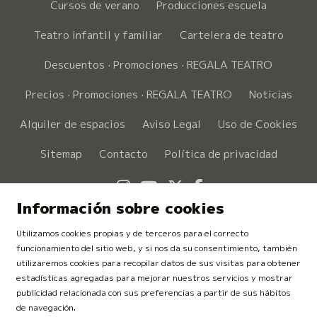
Cursos de verano
Producciones escuela
Teatro infantil y familiar
Cartelera de teatro
Descuentos · Promociones · REGALA TEATRO
Precios · Promociones · REGALA TEATRO
Noticias
Alquiler de espacios
Aviso Legal
Uso de Cookies
Sitemap
Contacto
Política de privacidad
Link a instagram
Link a youtube
Link a twitter
Link a faceboo
Información sobre cookies
Utilizamos cookies propias y de terceros para el correcto
funcionamiento del sitio web, y si nos da su consentimiento, también
utilizaremos cookies para recopilar datos de sus visitas para obtener
estadísticas agregadas para mejorar nuestros servicios y mostrar
publicidad relacionada con sus preferencias a partir de sus hábitos
de navegación.