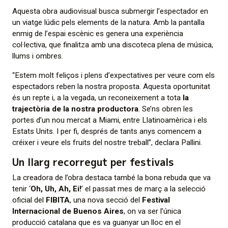
Aquesta obra audiovisual busca submergir l’espectador en
un viatge lúdic pels elements de la natura. Amb la pantalla
enmig de l’espai escènic es genera una experiència
col·lectiva, que finalitza amb una discoteca plena de música,
llums i ombres.
“Estem molt feliços i plens d’expectatives per veure com els
espectadors reben la nostra proposta. Aquesta oportunitat
és un repte i, a la vegada, un reconeixement a tota
la
trajectòria de la nostra productora
. Se’ns obren les
portes d’un nou mercat a Miami, entre Llatinoamèrica i els
Estats Units. I per fi, després de tants anys comencem a
créixer i veure els fruits del nostre treball”, declara Pallini.
Un llarg recorregut per festivals
La creadora de l’obra destaca també la bona rebuda que va
tenir ‘
Oh, Uh, Ah, Ei!
’ el passat mes de març a la selecció
oficial del
FIBITA
, una nova secció del
Festival
Internacional de Buenos Aires
, on va ser l’única
producció catalana que es va guanyar un lloc en el