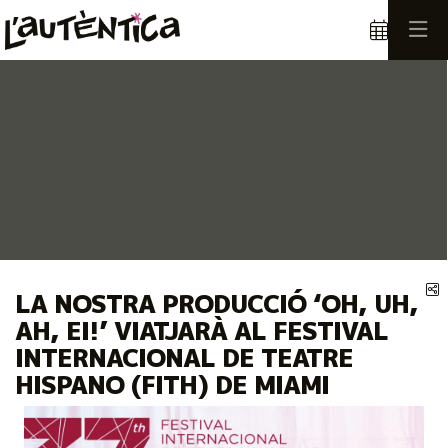
Éste es un carrusel automático. Usa las flechas del teclado o el bot
Diapositiva 1
Diapositiva 1
C
LA NOSTRA PRODUCCIÓ ‘OH, UH,
AH, EI!’ VIATJARÀ AL FESTIVAL
INTERNACIONAL DE TEATRE
HISPANO (FITH) DE MIAMI