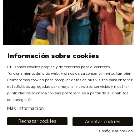
Información sobre cookies
Utilizamos cookies propias y de terceros para el correcto
funcionamiento del sitio web, y si nos da su consentimiento, también
utilizaremos cookies para recopilar datos de sus visitas para obtener
estadísticas agregadas para mejorar nuestros servicios y mostrar
publicidad relacionada con sus preferencias a partir de sus hábitos
de navegación.
Más información
05.07.2023
¡NOVEDAD ESPECIAL EN L’AUTÈNTICA! CURSO DE
TEATRO MUSICAL PARA NIÑES Y JÓVENES
Rechazar cookies
Aceptar cookies
L’autèntica, escuela que lleva 17 años formando actores de
Configurar cookies
calidad, presenta un nuevo curso muy especial: TEATRO