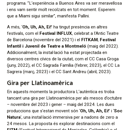
programa. ”L’experiència a Buenos Aires va ser meravellosa
i ens vam sentir molt recolzats en tot moment. Esperem
que a Miami sigui similar”, manifesta Pallini.
A més, ‘
Oh, Uh, Ah, Ei!
’ ha tingut presència en altres
festivals, com el
Festival INFLUX
, celebrat a l’Antic Teatre
de Barcelona (novembre del 2021) i el
FITKAM
,
Festival
Infantil i Juvenil de Teatre a Montmeló
(maig del 2022).
Addicionalment, la instal·lació ha estat projectada en
diversos centres cívics de la ciutat, com el CC Casa Groga
(juny, 2022), el CC Sagrada Família (febrer, 2023), el CC La
Sagrera (març, 2023) i el CC Sant Andreu (abril, 2023).
Gira per Llatinoamèrica
En aquests moments la productora L’autèntica es troba
tancant una gira per Llatinoamèrica per als mesos d’octubre
– novembre del 2023 i gener – maig del 2024. Les dues
produccions que s’estan movent són ‘
Oh, Uh, Ah, Ei!
’ i ‘
Soc
Natura
’, una instal·lació immersiva per a nadons de zero a
24 mesos. La proposta és explorar destinacions com el