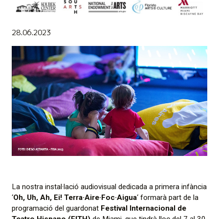
Diapositiva 1 de 1
28.06.2023
La nostra instal·lació audiovisual dedicada a primera infància
‘
Oh, Uh, Ah, Ei! Terra·Aire·Foc·Aigua
‘ formarà part de la
programació del guardonat
Festival Internacional de
Teatro Hispano (FITH)
de Miami, que tindrà lloc del 7 al 30