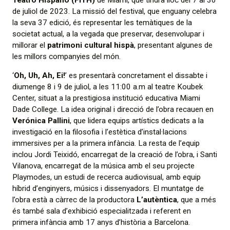
de juliol de 2023. La missió del festival, que enguany celebra
la seva 37 edició, és representar les temàtiques de la
societat actual, a la vegada que preservar, desenvolupar i
millorar el
patrimoni cultural hispà
, presentant algunes de
les millors companyies del món.
‘
Oh, Uh, Ah, Ei!
’ es presentarà concretament el dissabte i
diumenge 8 i 9 de juliol, a les 11:00 a.m al teatre Koubek
Center, situat a la prestigiosa institució educativa Miami
Dade College. La idea original i direcció de l’obra recauen en
Verónica Pallini
, que lidera equips artístics dedicats a la
investigació en la filosofia i l’estètica d’instal·lacions
immersives per a la primera infància. La resta de l’equip
inclou Jordi Teixidó, encarregat de la creació de l’obra, i Santi
Vilanova, encarregat de la música amb el seu projecte
Playmodes, un estudi de recerca audiovisual, amb equip
híbrid d’enginyers, músics i dissenyadors. El muntatge de
l’obra està a càrrec de la productora
L’autèntica
, que a més
és també sala d’exhibició especialitzada i referent en
primera infància amb 17 anys d’història a Barcelona.