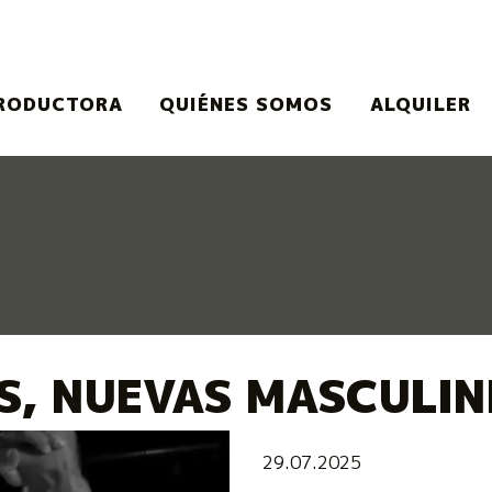
RODUCTORA
QUIÉNES SOMOS
ALQUILER
o o el botón pausa para controlarlo.
S, NUEVAS MASCULIN
29.07.2025