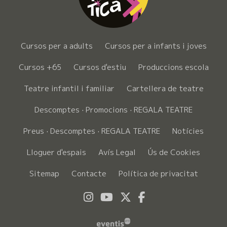
Cursos per a adults
Cursos per a infants i joves
Cursos +65
Cursos d'estiu
Produccions escola
Teatre infantil i familiar
Cartellera de teatre
Descomptes · Promocions · REGALA TEATRE
Preus · Descomptes · REGALA TEATRE
Notícies
Lloguer d'espais
Avís Legal
Ús de Cookies
Sitemap
Contacte
Política de privacitat
Link a instagram
Link a youtube
Link a twitter
Link a faceboo