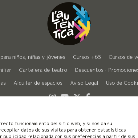
para niños, niñas y jóvenes
Cursos +65
Cursos de v
iliar
Cartelera de teatro
Descuentos · Promocion
ias
Alquiler de espacios
Aviso Legal
Uso de Cook
Link a instagram
Link a youtube
Link a twitter
Link a faceb
rrecto funcionamiento del sitio web, y si nos da su
recopilar datos de sus visitas para obtener estadísticas
 publicidad relacionada con sus preferencias a partir de sus