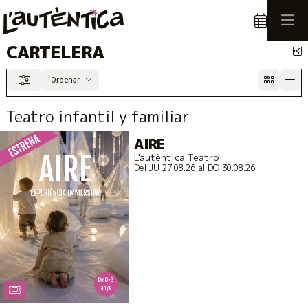
CARTELERA
C
Ordenar
Filtrar
Ordenar por
Teatro infantil y familiar
AIRE
L'autèntica Teatro
Del JU 27.08.26
al DO 30.08.26