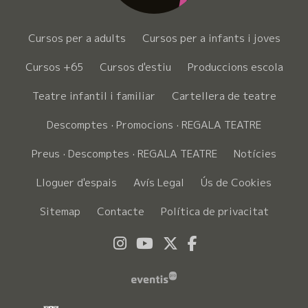
Cursos per a adults
Cursos per a infants i joves
Cursos +65
Cursos d'estiu
Produccions escola
Teatre infantil i familiar
Cartellera de teatre
Descomptes · Promocions · REGALA TEATRE
Preus · Descomptes · REGALA TEATRE
Notícies
Lloguer d'espais
Avís Legal
Ús de Cookies
Sitemap
Contacte
Política de privacitat
Link a instagram
Link a youtube
Link a twitter
Link a faceboo