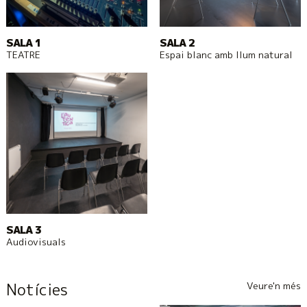
SALA 1
SALA 2
TEATRE
Espai blanc amb llum natural
SALA 3
Audiovisuals
Veure'n més
Notícies