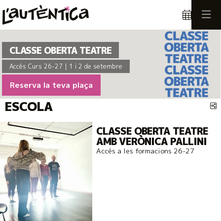
Aquest és un carrusel automàtic. Usa les fletxes del teclat o el botó
Diapositiva 1
Diapositiva 1
CLASSE OBERTA TEATRE
Accés Curs 26-27 | 1 i 2 de setembre
Reserva la teva plaça
ESCOLA
C
CLASSE OBERTA TEATRE
AMB VERÒNICA PALLINI
Accés a les formacions 26-27