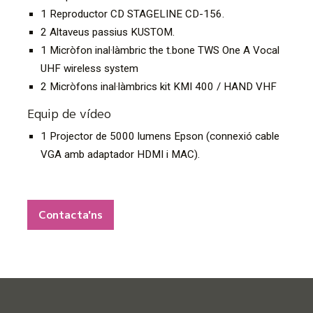
1 Reproductor
CD STAGELINE CD-156
.
2 Altaveus passius KUSTOM.
1 Micròfon inal·làmbric the t.bone TWS One A Vocal
UHF wireless system
2 Micròfons inal·làmbrics kit KMI 400 / HAND VHF
Equip de vídeo
1 Projector de 5000 lumens Epson (connexió cable
VGA amb adaptador HDMI i MAC).
Contacta'ns