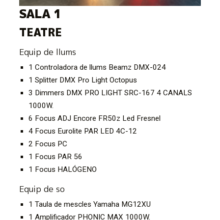
SALA 1
Diapositiva 2 de 4
TEATRE
Equip de llums
1 Controladora de llums Beamz DMX-024
1 Splitter DMX Pro Light Octopus
3 Dimmers DMX
PRO LIGHT SRC-167 4 CANALS
1000W.
6 Focus ADJ Encore FR50z Led Fresnel
4 Focus Eurolite PAR LED 4C-12
2 Focus PC
1 Focus PAR 56
1 Focus HALÓGENO
Equip de so
1 Taula de mescles Yamaha MG12XU
1 Amplificador PHONIC MAX 1000W.