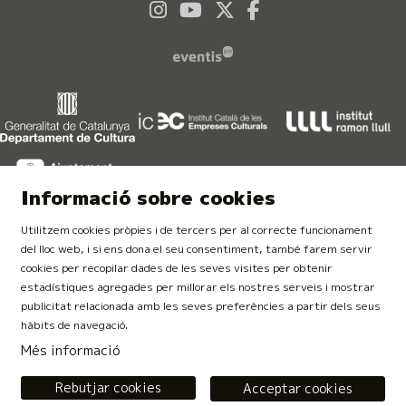
Link a instagram
Link a youtube
Link a twitter
Link a faceboo
Informació sobre cookies
Utilitzem cookies pròpies i de tercers per al correcte funcionament
del lloc web, i si ens dona el seu consentiment, també farem servir
cookies per recopilar dades de les seves visites per obtenir
estadístiques agregades per millorar els nostres serveis i mostrar
publicitat relacionada amb les seves preferències a partir dels seus
Finançat per la Unió Europea. NextGeneration EU
hàbits de navegació.
Més informació
Rebutjar cookies
Acceptar cookies