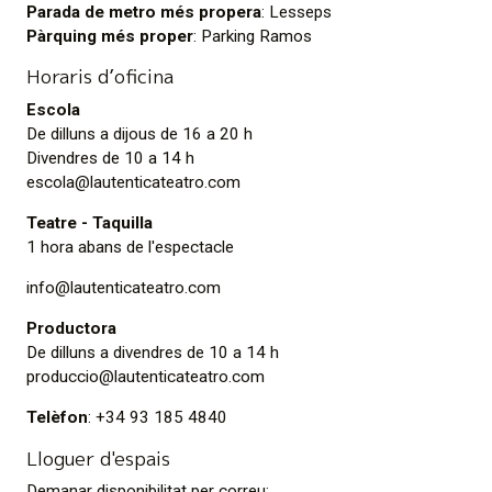
Parada de metro més propera
:
Lesseps
Pàrquing més proper
:
Parking Ramos
Horaris d’oficina
Escola
De dilluns a dijous de 16 a 20 h
Divendres de 10 a 14 h
escola@lautenticateatro.com
Teatre - Taquilla
1 hora abans de l'espectacle
info@lautenticateatro.com
Productora
De dilluns a divendres de 10 a 14 h
produccio@lautenticateatro.com
Telèfon
: +34 93 185 4840
Lloguer d'espais
Demanar disponibilitat per correu: