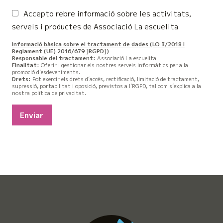
Accepto rebre informació sobre les activitats,
serveis i productes de Associació La escuelita
Informació bàsica sobre el tractament de dades (LO 3/2018 i
Reglament (UE) 2016/679 ]RGPD])
Responsable del tractament:
Associació La escuelita
Finalitat:
Oferir i gestionar els nostres serveis informàtics per a la
promoció d’esdeveniments.
Drets:
Pot exercir els drets d’accés, rectificació, limitació de tractament,
supressió, portabilitat i oposició, previstos a l’RGPD, tal com s’explica a la
nostra política de privacitat.
Enviar