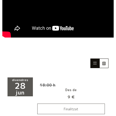
divendres
28
18:00 h
Des de
jun
9 €
Finalitzat