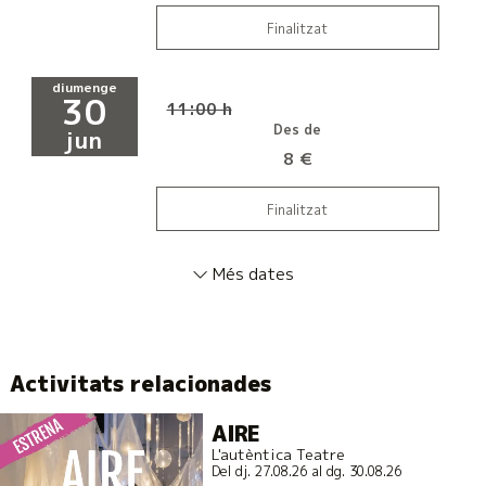
Finalitzat
diumenge
30
11:00 h
Des de
jun
8 €
Finalitzat
Més dates
Activitats relacionades
AIRE
L'autèntica Teatre
Del dj. 27.08.26
al dg. 30.08.26