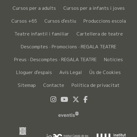
Cursos per a adults
Cursos per a infants i joves
Cursos +65
Cursos d'estiu
Produccions escola
Teatre infantil i familiar
Cartellera de teatre
Descomptes · Promocions · REGALA TEATRE
Preus · Descomptes · REGALA TEATRE
Notícies
Lloguer d'espais
Avís Legal
Ús de Cookies
Sitemap
Contacte
Política de privacitat
Link a instagram
Link a youtube
Link a twitter
Link a faceboo