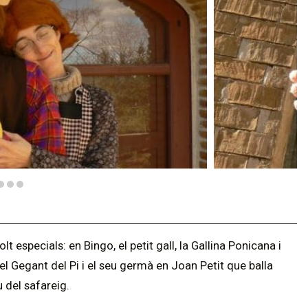
· El gegant del Pi. Teatre de cançons i titelles, recomana
especials: en Bingo, el petit gall, la Gallina Ponicana i
s, el Gegant del Pi i el seu germà en Joan Petit que balla
u del safareig.