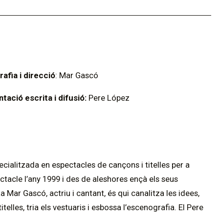
rafia i direcció
: Mar Gascó
tació escrita i difusió:
Pere López
ialitzada en espectacles de cançons i titelles per a
ctacle l’any 1999 i des de aleshores ençà els seus
 Mar Gascó, actriu i cantant, és qui canalitza les idees,
telles, tria els vestuaris i esbossa l’escenografia. El Pere