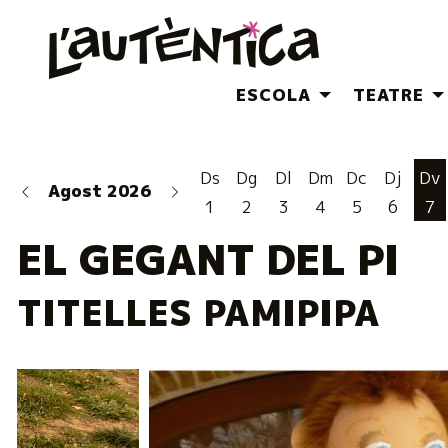
ESCOLA
TEATRE
Ds
Dg
Dl
Dm
Dc
Dj
Dv
Agost 2026
1
2
3
4
5
6
7
EL GEGANT DEL PI
TITELLES PAMIPIPA