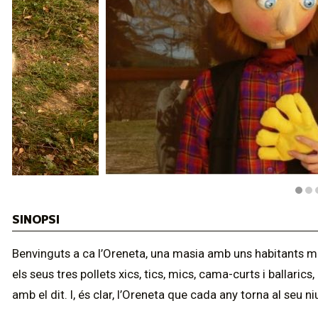
Diapositiva 1 de 5: El gegant del Pi. Titelles Pamipipa 
SINOPSI
Benvinguts a ca l’Oreneta, una masia amb uns habitants molt 
els seus tres pollets xics, tics, mics, cama-curts i ballaric
amb el dit. I, és clar, l’Oreneta que cada any torna al seu ni