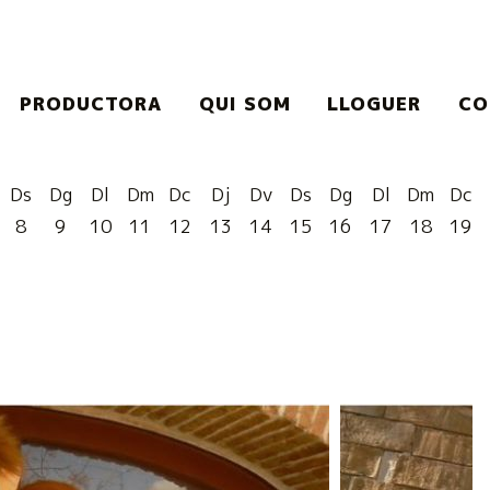
PRODUCTORA
QUI SOM
LLOGUER
CO
Ds
Dg
Dl
Dm
Dc
Dj
Dv
Ds
Dg
Dl
Dm
Dc
8
9
10
11
12
13
14
15
16
17
18
19