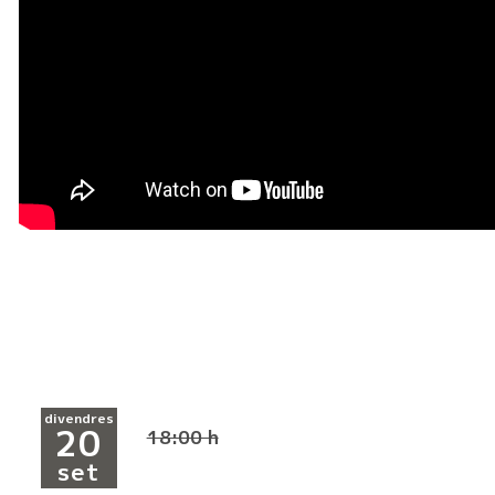
divendres
20
18:00 h
set