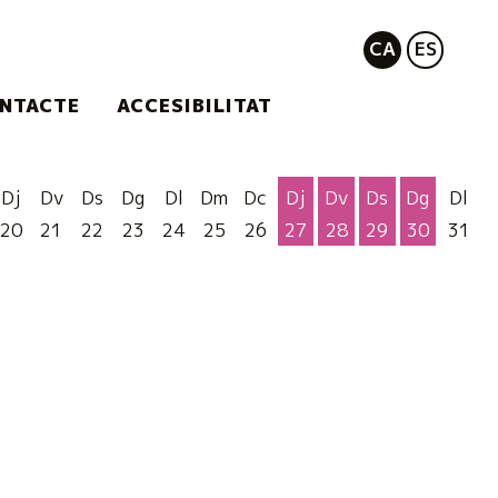
CA
ES
NTACTE
ACCESIBILITAT
Dj
Dv
Ds
Dg
Dl
Dm
Dc
Dj
Dv
Ds
Dg
Dl
20
21
22
23
24
25
26
27
28
29
30
31
Dijous 27 d'agost
Divendres 28 d'ag
Dissabte 29 d
Diumenge