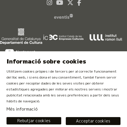
Link a instagram
Link a youtube
Link a twitter
Link a faceboo
Informació sobre cookies
Utilitzem cookies pròpies i de tercers per al correcte funcionament
del lloc web, i si ens dona el seu consentiment, també farem servir
cookies per recopilar dades de les seves visites per obtenir
estadístiques agregades per millorar els nostres serveis i mostrar
publicitat relacionada amb les seves preferències a partir dels seus
Finançat per la Unió Europea. NextGeneration EU
hàbits de navegació.
Més informació
Rebutjar cookies
Acceptar cookies