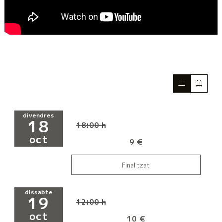
divendres
18
18:00 h
oct
9 €
Finalitzat
dissabte
19
12:00 h
oct
10 €