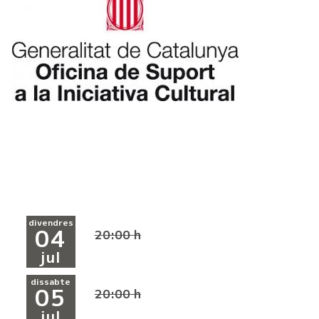
divendres
04
20:00 h
jul
dissabte
05
20:00 h
jul