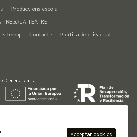
iu
Produccions escola
s · REGALA TEATRE
Sitemap
Contacte
Política de privacitat
ook
NextGeneration EU
nt,
Acceptar cookies