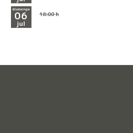
diumenge
06
18:00 h
jul