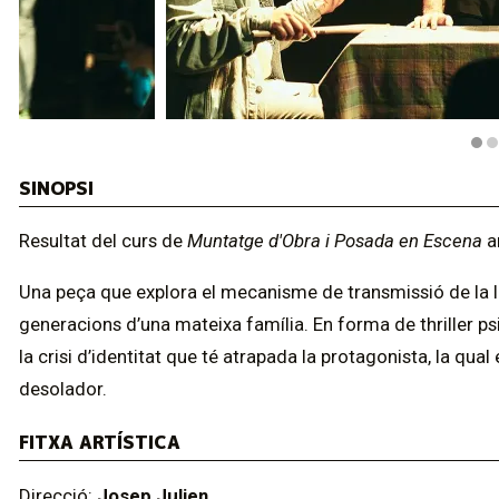
Diapositiva 1 de 4: La dona sense cor | © Alex Marín
SINOPSI
Resultat del curs de
Muntatge d'Obra i Posada en Escena
a
Una peça que explora el mecanisme de transmissió de la llav
generacions d’una mateixa família. En forma de thriller 
la crisi d’identitat que té atrapada la protagonista, la qu
desolador.
FITXA ARTÍSTICA
Direcció:
Josep Julien