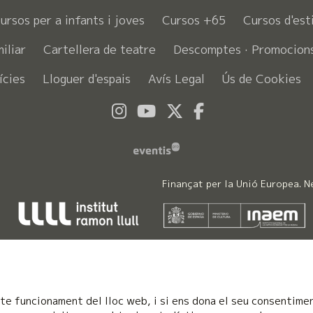
ursos per a infants i joves
Cursos +65
Cursos d'est
miliar
Cartellera de teatre
Descomptes · Promocion
ícies
Lloguer d'espais
Avís Legal
Ús de Cookies
Link a instagram
Link a youtube
Link a twitter
Link a faceb
Finançat per la Unió Europea. 
te funcionament del lloc web, i si ens dona el seu consentime