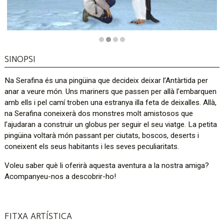
Diapositiva 2 de 4
SINOPSI
Na Serafina és una pingüina que decideix deixar l’Antàrtida per
anar a veure món. Uns mariners que passen per allà l’embarquen
amb ells i pel camí troben una estranya illa feta de deixalles. Allà,
na Serafina coneixerà dos monstres molt amistosos que
l’ajudaran a construir un globus per seguir el seu viatge. La petita
pingüina voltarà món passant per ciutats, boscos, deserts i
coneixent els seus habitants i les seves peculiaritats.
Voleu saber què li oferirà aquesta aventura a la nostra amiga?
Acompanyeu-nos a descobrir-ho!
FITXA ARTÍSTICA