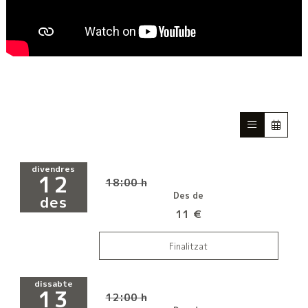
divendres
12
18:00 h
Des de
des
11 €
Finalitzat
dissabte
13
12:00 h