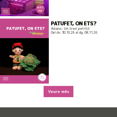
PATUFET, ON ETS?
Abans: Un tren petitó
Del dv. 30.10.26
al dg. 08.11.26
Veure més