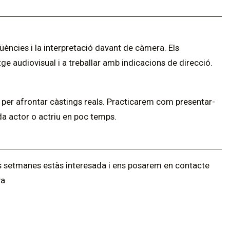
üències i la interpretació davant de càmera. Els
tge audiovisual i a treballar amb indicacions de direcció.
s per afrontar càstings reals. Practicarem com presentar-
da actor o actriu en poc temps.
nes setmanes estàs interesada i ens posarem en contacte
va