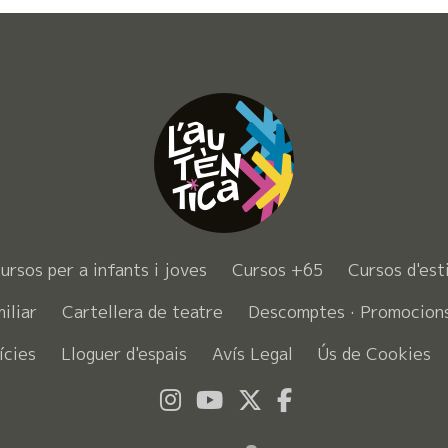
ursos per a infants i joves
Cursos +65
Cursos d'est
miliar
Cartellera de teatre
Descomptes · Promocion
ícies
Lloguer d'espais
Avís Legal
Ús de Cookies
Link a instagram
Link a youtube
Link a twitter
Link a faceb