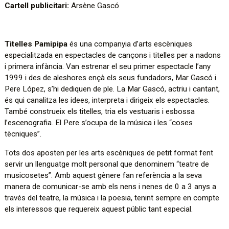
Cartell publicitari:
Arsène Gascó
Titelles Pamipipa
és una companyia d’arts escèniques
especialitzada en espectacles de cançons i titelles per a nadons
i primera infància. Van estrenar el seu primer espectacle l’any
1999 i des de aleshores ençà els seus fundadors, Mar Gascó i
Pere López, s’hi dediquen de ple. La Mar Gascó, actriu i cantant,
és qui canalitza les idees, interpreta i dirigeix els espectacles.
També construeix els titelles, tria els vestuaris i esbossa
l’escenografia. El Pere s’ocupa de la música i les “coses
tècniques”.
Tots dos aposten per les arts escèniques de petit format fent
servir un llenguatge molt personal que denominem “teatre de
musicosetes”. Amb aquest gènere fan referència a la seva
manera de comunicar-se amb els nens i nenes de 0 a 3 anys a
través del teatre, la música i la poesia, tenint sempre en compte
els interessos que requereix aquest públic tant especial.