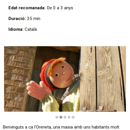
Edat recomanada:
De 0 a 3 anys
Duració:
35 min
Idioma:
Català
Diapositiva 2 de 5: Joan Petit · El gegant del Pi. Teatre de c
Benvinguts a ca l’Oreneta, una masia amb uns habitants molt