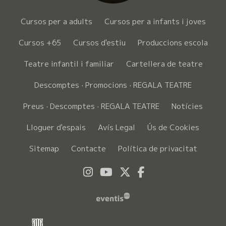
Cursos per a adults
Cursos per a infants i joves
Cursos +65
Cursos d'estiu
Produccions escola
Teatre infantil i familiar
Cartellera de teatre
Descomptes · Promocions · REGALA TEATRE
Preus · Descomptes · REGALA TEATRE
Notícies
Lloguer d'espais
Avís Legal
Ús de Cookies
Sitemap
Contacte
Política de privacitat
Link a instagram
Link a youtube
Link a twitter
Link a faceboo