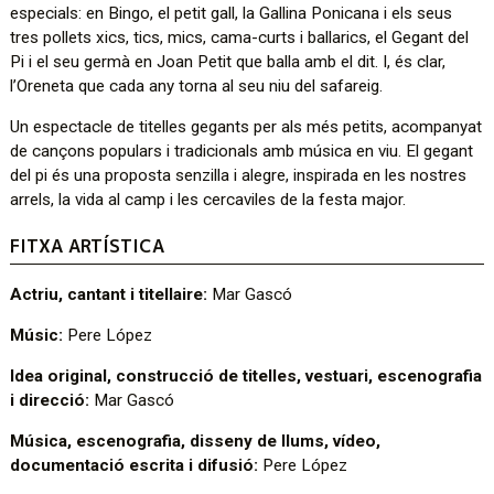
especials: en Bingo, el petit gall, la Gallina Ponicana i els seus
tres pollets xics, tics, mics, cama-curts i ballarics, el Gegant del
Pi i el seu germà en Joan Petit que balla amb el dit. I, és clar,
l’Oreneta que cada any torna al seu niu del safareig.
Un espectacle de titelles gegants per als més petits, acompanyat
de cançons populars i tradicionals amb música en viu. El gegant
del pi és una proposta senzilla i alegre, inspirada en les nostres
arrels, la vida al camp i les cercaviles de la festa major.
FITXA ARTÍSTICA
Actriu, cantant i titellaire:
Mar Gascó
Músic:
Pere López
Idea original, construcció de titelles, vestuari, escenografia
i direcció:
Mar Gascó
Música, escenografia, disseny de llums, vídeo,
documentació escrita i difusió:
Pere López