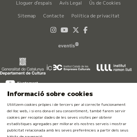
Lloguer d'espais
Avís Legal
Ús de Cookies
Sitemap
Contacte
Política de privacitat
Link a instagram
Link a youtube
Link a twitter
Link a faceboo
Informació sobre cookies
Utilitzem cookies pròpies i de tercers per al correcte funcionament
del lloc web, i si ens dona el seu consentiment, també farem servir
cookies per recopilar dades de les seves visites per obtenir
estadístiques agregades per millorar els nostres serveis i mostrar
publicitat relacionada amb les seves preferències a partir dels seus
Finançat per la Unió Europea. NextGeneration EU
hàbits de navegació.