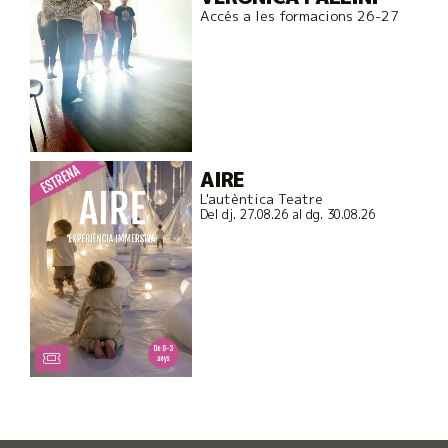
Accés a les formacions 26-27
AIRE
L'autèntica Teatre
Del dj. 27.08.26
al dg. 30.08.26