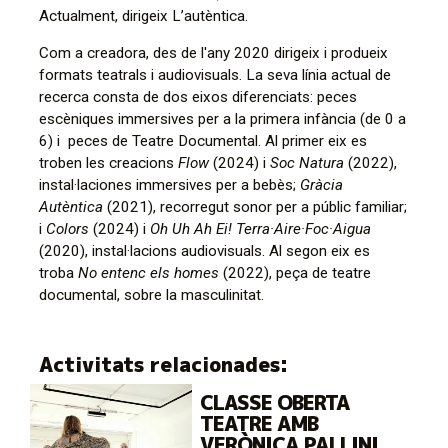
Actualment, dirigeix L’autèntica.
Com a creadora, des de l'any 2020 dirigeix i produeix
formats teatrals i audiovisuals. La seva línia actual de
recerca consta de dos eixos diferenciats: peces
escèniques immersives per a la primera infància (de 0 a
6) i peces de Teatre Documental. Al primer eix es
troben les creacions
Flow
(2024) i
Soc Natura
(2022),
instal·laciones immersives per a bebès;
Gràcia
Autèntica
(2021), recorregut sonor per a públic familiar;
i
Colors
(2024) i
Oh Uh Ah Ei! Terra·Aire·Foc·Aigua
(2020), instal·lacions audiovisuals. Al segon eix es
troba
No entenc els homes
(2022), peça de teatre
documental, sobre la masculinitat.
Activitats relacionades:
CLASSE OBERTA
TEATRE AMB
VERÒNICA PALLINI