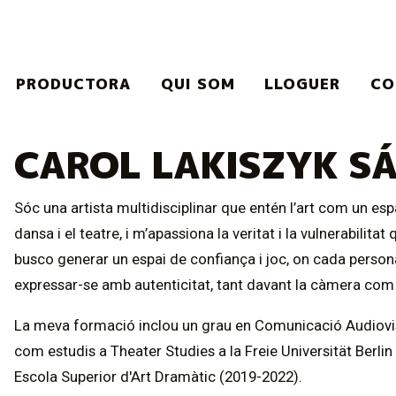
PRODUCTORA
QUI SOM
LLOGUER
CO
CAROL LAKISZYK S
Sóc una artista multidisciplinar que entén l’art com un esp
dansa i el teatre, i m’apassiona la veritat i la vulnerabilit
busco generar un espai de confiança i joc, on cada persona 
expressar-se amb autenticitat, tant davant la càmera com 
La meva formació inclou un grau en Comunicació Audiovisu
com estudis a Theater Studies a la Freie Universität Berli
Escola Superior d'Art Dramàtic (2019-2022).