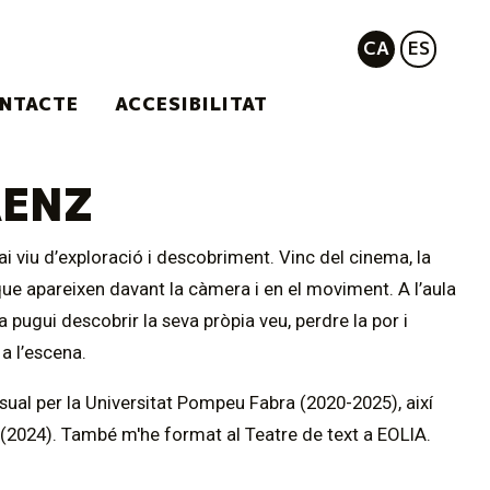
CA
ES
NTACTE
ACCESIBILITAT
ÁENZ
ai viu d’exploració i descobriment. Vinc del cinema, la
at que apareixen davant la càmera i en el moviment. A l’aula
pugui descobrir la seva pròpia veu, perdre la por i
a l’escena.
al per la Universitat Pompeu Fabra (2020-2025), així
n (2024). També m'he format al Teatre de text a EOLIA.