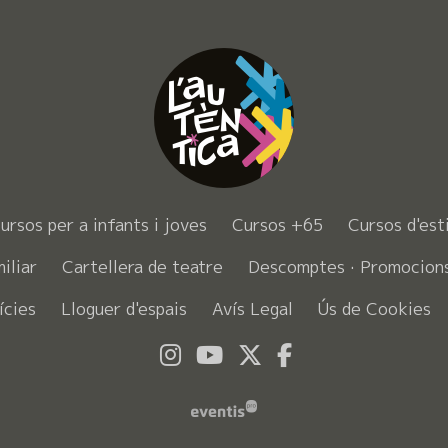
ursos per a infants i joves
Cursos +65
Cursos d'est
miliar
Cartellera de teatre
Descomptes · Promocion
ícies
Lloguer d'espais
Avís Legal
Ús de Cookies
Link a instagram
Link a youtube
Link a twitter
Link a faceb