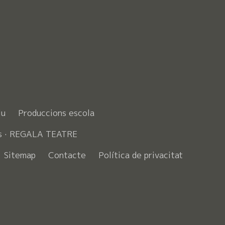
iu
Produccions escola
s · REGALA TEATRE
Sitemap
Contacte
Política de privacitat
ook