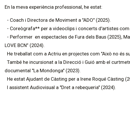
En la meva experiència professional, he estat:
- Coach i Directora de Moviment a "ADO" (2025).
- Coreògrafa** per a videoclips i concerts d'artistes com 
- Performer en espectacles de Fura dels Baus (2025), Mal
LOVE BCN” (2024).
He treballat com a Actriu en projectes com "Això no és suè
També he incursionat a la Direcció i Guió amb el curtmetra
documental "La Mondonga" (2023).
He estat Ajudant de Càsting per a Irene Roqué Càsting (2
I assistent Audiovisual a "Dret a rebequeria" (2024).