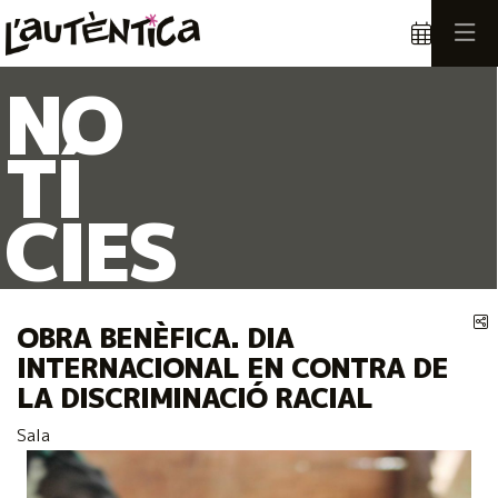
Aquest és un carrusel automàtic. Usa les fletxes del teclat o el botó
Diapositiva 1
Diapositiva 1
NO
TÍ
CIES
C
OBRA BENÈFICA. DIA
INTERNACIONAL EN CONTRA DE
LA DISCRIMINACIÓ RACIAL
Sala