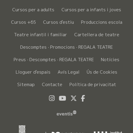
Cursos per a adults
Cursos per a infants i joves
Cursos +65
Cursos d'estiu
Produccions escola
Teatre infantil i familiar
Cartellera de teatre
Descomptes · Promocions · REGALA TEATRE
Preus · Descomptes · REGALA TEATRE
Notícies
Lloguer d'espais
Avís Legal
Ús de Cookies
Sitemap
Contacte
Política de privacitat
Link a instagram
Link a youtube
Link a twitter
Link a faceboo