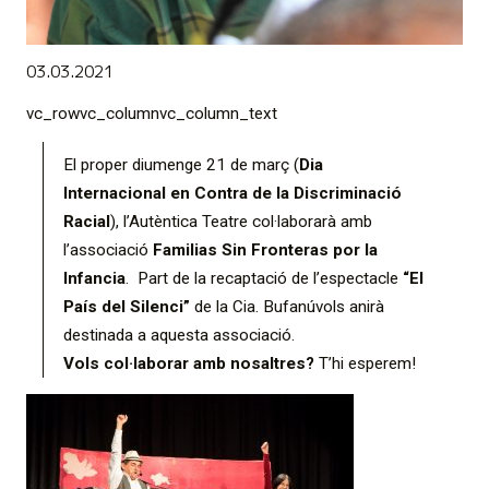
Diapositiva 1 de 1
03.03.2021
vc_rowvc_columnvc_column_text
El proper diumenge 21 de març (
Dia
Internacional en Contra de la Discriminació
Racial
), l’Autèntica Teatre col·laborarà amb
l’associació
Familias Sin Fronteras por la
Infancia
. Part de la recaptació de l’espectacle
“El
País del Silenci”
de la Cia. Bufanúvols anirà
destinada a aquesta associació.
Vols col·laborar amb nosaltres?
T’hi esperem!