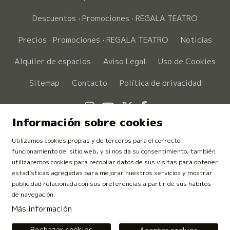
Descuentos · Promociones · REGALA TEATRO
Precios · Promociones · REGALA TEATRO
Noticias
Alquiler de espacios
Aviso Legal
Uso de Cookies
Sitemap
Contacto
Política de privacidad
Link a instagram
Link a youtube
Link a twitter
Link a faceboo
Información sobre cookies
Utilizamos cookies propias y de terceros para el correcto
funcionamiento del sitio web, y si nos da su consentimiento, también
utilizaremos cookies para recopilar datos de sus visitas para obtener
estadísticas agregadas para mejorar nuestros servicios y mostrar
publicidad relacionada con sus preferencias a partir de sus hábitos
de navegación.
Más información
Rechazar cookies