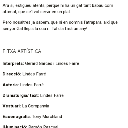
Ara sí, estigueu atents, perquè hi ha un gat tant babau com
afamat, que se'l vol servir en un plat.
Però nosaltres ja sabem, que ni en somnis l’atraparà, així que
senyor Gat llepis la cua i... Tal dia farà un any!
FITXA ARTÍSTICA
Intèrprets:
Gerard Garcés i Lindes Farré
Direcció:
Lindes Farré
Autoria:
Lindes Farré
Dramatúrgia/ text:
Lindes Farré
Vestuari:
La Companyia
Escenografia:
Tony Murchland
Il·luminació:
Ramón Pascual