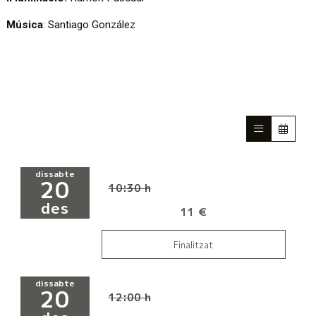
Música
: Santiago González
dissabte
20
10:30 h
des
11 €
Finalitzat
dissabte
20
12:00 h