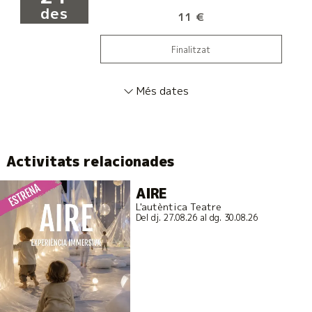
des
11 €
Finalitzat
Més dates
Activitats relacionades
AIRE
L'autèntica Teatre
Del dj. 27.08.26
al dg. 30.08.26