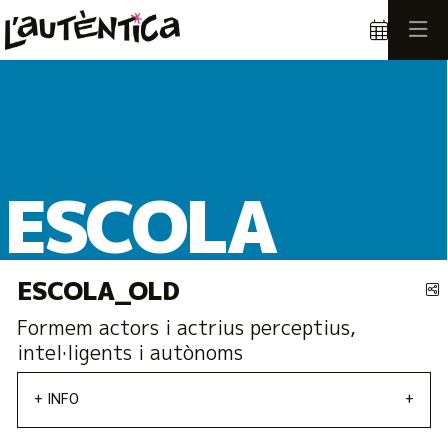
Aquest és un carrusel automàtic. Usa les fletxes del teclat o el botó
Diapositiva 1
Diapositiva 1
ESCOLA
ESCOLA_OLD
C
Formem actors i actrius perceptius,
intel·ligents i autònoms
+ INFO