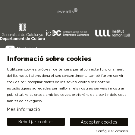
Informació sobre cookies
Utilitzem cookies pròpies i de tercers per al correcte funcionament
del lloc web, i si ens dona el seu consentiment, també farem servir
cookies per recopilar dades de les seves visites per obtenir
estadístiques agregades per millorar els nostres serveis i mostrar
publicitat relacionada amb les seves preferències a partir dels seus
Finançat per la Unió Europea. NextGeneration EU
hàbits de navegació.
Més informació
Rebutjar cookies
Acceptar cookies
Configurar cookies