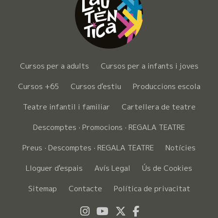
Cursos per a adults
Cursos per a infants i joves
Cursos +65
Cursos d'estiu
Produccions escola
Teatre infantil i familiar
Cartellera de teatre
Descomptes · Promocions · REGALA TEATRE
Preus · Descomptes · REGALA TEATRE
Notícies
Lloguer d'espais
Avís Legal
Ús de Cookies
Sitemap
Contacte
Política de privacitat
Link a instagram
Link a youtube
Link a twitter
Link a faceboo