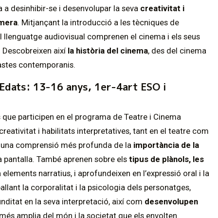
a a desinhibir-se i desenvolupar la seva
creativitat i
àmera
. Mitjançant la introducció a les tècniques de
l llenguatge audiovisual comprenen el cinema i els seus
s. Descobreixen així
la història del cinema
, des del cinema
eastes contemporanis.
Edats: 13-16 anys, 1er-4art ESO i
ys que participen en el programa de Teatre i Cinema
reativitat i habilitats interpretatives, tant en el teatre com
n una comprensió més profunda de la
importància de la
la pantalla. També aprenen sobre els
tipus de plànols, les
elements narratius, i aprofundeixen en l’expressió oral i la
llant la corporalitat i la psicologia dels personatges,
ditat en la seva interpretació, així com
desenvolupen
és amplia del món i la societat que els envolten.