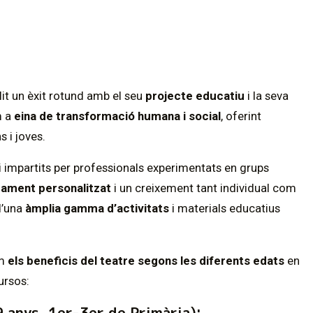
lit un èxit rotund amb el seu
projecte educatiu
i la seva
m a
eina de transformació humana i social
, oferint
s i joves.
i impartits per professionals experimentats en grups
ament personalitzat
i un creixement tant individual com
d’una
àmplia gamma d’activitats
i materials educatius
em
els beneficis del teatre segons les diferents edats
en
ursos:
9 anys, 1er-3er de Primària):