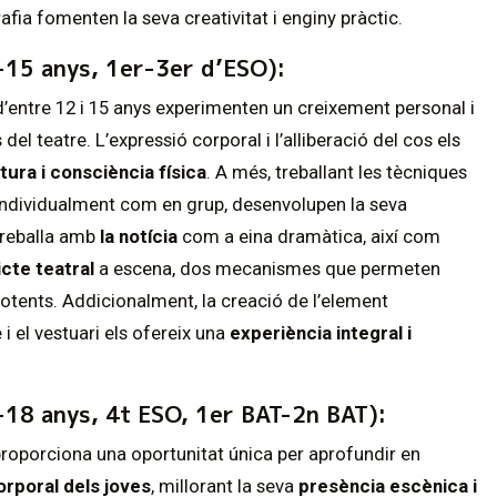
afia fomenten la seva creativitat i enginy pràctic.
-15 anys, 1er-3er d’ESO):
d’entre 12 i 15 anys experimenten un creixement personal i
del teatre. L’expressió corporal i l’alliberació del cos els
tura i consciència física
. A més, treballant les tècniques
t individualment com en grup, desenvolupen la seva
treballa amb
la notícia
com a eina dramàtica, així com
icte teatral
a escena, dos mecanismes que permeten
potents. Addicionalment, la creació de l’element
i el vestuari els ofereix una
experiència integral i
-18 anys, 4t ESO, 1er BAT-2n BAT):
proporciona una oportunitat única per aprofundir en
orporal dels joves
, millorant la seva
presència escènica i