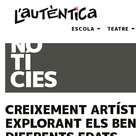
ESCOLA
TEATRE
NO
Diapositiva 1
Aquest és un carrusel automàtic. Usa les fletxes del teclat
Diapositiva 1
TÍ
CIES
CREIXEMENT ARTÍST
EXPLORANT ELS BEN