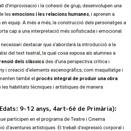
ball d’improvisació i la cohesió de grup, desenvolupen una
e les
emocions i les relacions humanes
, i aprenen a
a en equip. A més a més, la construcció dels personatges a
 porta cap a una interpretació més sofisticada i emocional.
 necessari destacar que s’abordarà la introducció a la
nàlisi del text teatral, la qual cosa exposa als alumnes a
nsió dels clàssics
des d’una perspectiva crítica i
eny i creació d’elements escenogràfics, com maquillatge i
rimenten també el
procés integral de produir una obra
 les habilitats tècniques i artístiques de manera
Edats: 9-12 anys, 4art-6è de Primària):
 que participen en el programa de Teatre i Cinema
d’aventures artístiques. El treball d’expressió corporal i