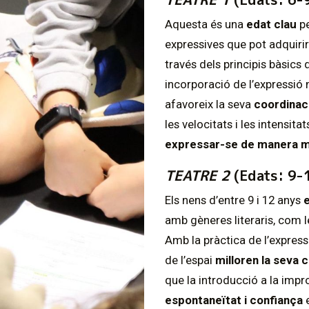
Aquesta és una
edat clau
pe
expressives que pot adquirir.
través dels principis bàsics 
incorporació de l’expressió m
afavoreix la seva
coordinació
les velocitats i les intensit
expressar-se de manera mé
TEATRE 2
(Edats: 9-
Els nens d’entre 9 i 12 anys
e
amb gèneres literaris, com l
Amb la pràctica de l’expressió
de l’espai
milloren la seva c
que la introducció a la impr
espontaneïtat i confiança
e