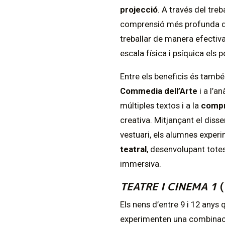
projecció
. A través del tre
comprensió més profunda d
treballar de manera efectiv
escala física i psíquica els
Entre els beneficis és també
Commedia dell’Arte
i a l’a
múltiples textos i a la
compre
creativa. Mitjançant el diss
vestuari, els alumnes expe
teatral
, desenvolupant totes
immersiva.
TEATRE I CINEMA 1
(
Els nens d’entre 9 i 12 anys
experimenten una combinació 