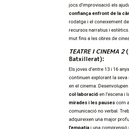
jocs d’improvisació els ajud
confiança enfront de la c
rodatge i el coneixement de
recursos narratius i estètic
mut fins a les obres de cin
TEATRE I CINEMA 2
(
Batxillerat):
Els joves d’entre 13 i 16 an
continuen explorant la seva c
en el cinema. Desenvolupe
col·laboració
en l’escena i 
mirades i les pauses
com a 
comunicació no verbal. Treba
adquireixen una major profun
l’empatia
i una comprensió m