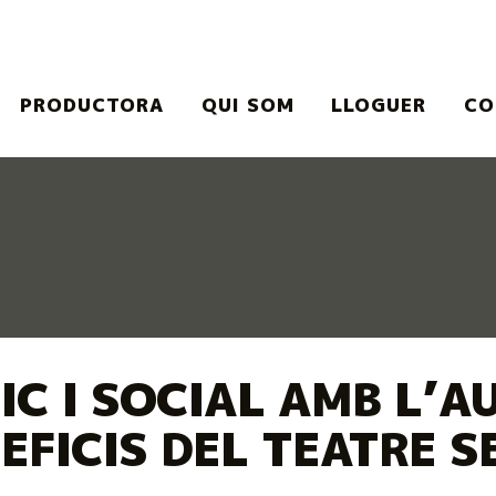
PRODUCTORA
QUI SOM
LLOGUER
CO
 o el botó pausa per controlar-lo.
IC I SOCIAL AMB L’A
EFICIS DEL TEATRE S