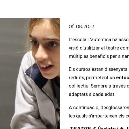
06.08.2023
L’escola L’autèntica ha asso
visió d’utilitzar el teatre co
múltiples beneficis per a nen
Els cursos estan dissenyats 
reduïts, permetent un
enfoc
col·lectiu. Sempre a través 
adaptats a cada edat.
A continuació, desglossar
les quals s’imparteixen els c
TEATRE 1
(Edats: 6-