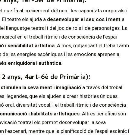
l que fa al creixement del nen i les capacitats corporals i
 El teatre els ajuda a
desenvolupar el seu cos i ment
a
del llenguatge teatral i del joc de rols i de personatges. La
usical en el treball rítmic i de consciència de l’espai
 i sensibilitat artística
. A més, mitjançant el treball amb
ats de les energies escèniques i les emocions aprenen a
s enriquidora i autèntica
.
12 anys, 4art-6è de Primària):
stimulen la seva ment i imaginació
a través del treball
es llegendes, que els ajuden a crear històries úniques.
 oral, diversitat vocal, i el treball rítmic i de consciència
omunicació i habilitats artístiques
. Altres beneficis són
ovisació teatral els permet desenvolupar la seva
n l’escenari, mentre que la planificació de l’espai escènic i