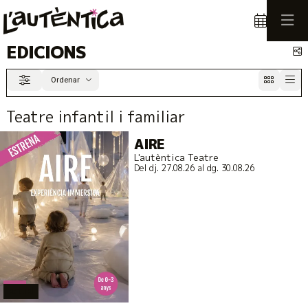
EDICIONS
C
Ordenar
Filtrar
Ordenar per
Teatre infantil i familiar
AIRE
L'autèntica Teatre
Del dj. 27.08.26
al dg. 30.08.26
actual