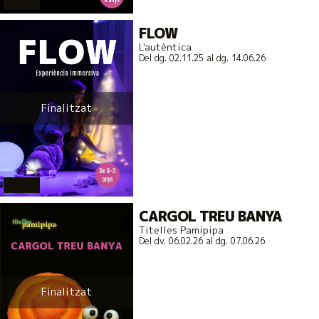
actual
FLOW
L'autèntica
Del dg. 02.11.25
al dg. 14.06.26
Finalitzat
actual
CARGOL TREU BANYA
Titelles Pamipipa
Del dv. 06.02.26
al dg. 07.06.26
Finalitzat