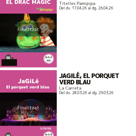
Titelles Pamipipa
Del dv. 17.04.26
al dg. 26.04.26
Finalitzat
actual
JAGILÉ, EL PORQUET
VERD BLAU
La Carreta
Del ds. 28.03.26
al dg. 29.03.26
Finalitzat