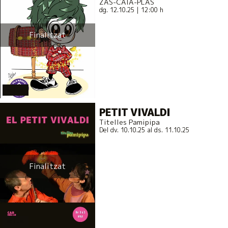
ZAS-CATA-PLAS
dg. 12.10.25
|
12:00 h
Finalitzat
actual
PETIT VIVALDI
Titelles Pamipipa
Del dv. 10.10.25
al ds. 11.10.25
Finalitzat
actual