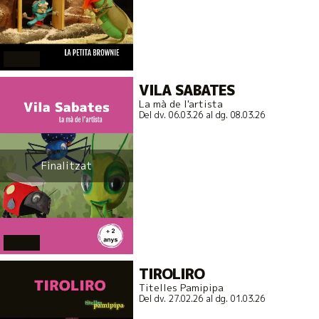
actual
VILA SABATES
La mà de l'artista
Del dv. 06.03.26
al dg. 08.03.26
Finalitzat
actual
TIROLIRO
Titelles Pamipipa
Del dv. 27.02.26
al dg. 01.03.26