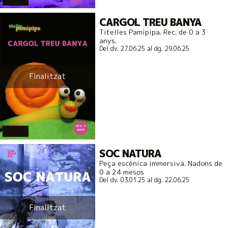
CARGOL TREU BANYA
Titelles Pamipipa. Rec. de 0 a 3
anys.
Del dv. 27.06.25
al dg. 29.06.25
Finalitzat
actual
SOC NATURA
Peça escénica immersiva. Nadons de
0 a 24 mesos
Del dv. 03.01.25
al dg. 22.06.25
Finalitzat