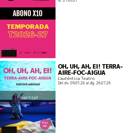
dl. 21.06.27
actual
OH, UH, AH, EI! TERRA-
AIRE-FOC-AIGUA
L'autèntica Teatro
Del dv. 09.01.26
al dg. 26.07.26
Finalitzat
actual