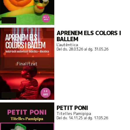
actual
APRENEM ELS COLORS I
BALLEM
L'autèntica
Del ds. 28.03.26
al dg. 31.05.26
Finalitzat
actual
PETIT PONI
Titelles Pamipipa
Del dv. 14.11.25
al dg. 17.05.26