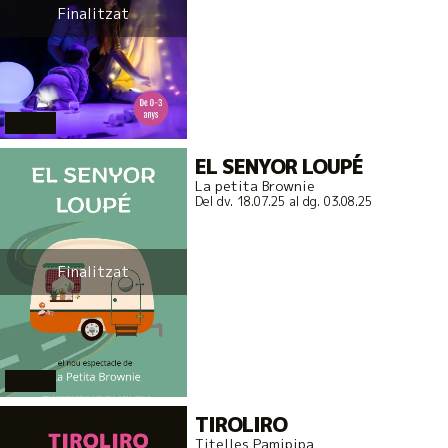
Finalitzat
actual
EL SENYOR LOUPÉ
La petita Brownie
Del dv. 18.07.25
al dg. 03.08.25
Finalitzat
actual
TIROLIRO
Titelles Pamipipa