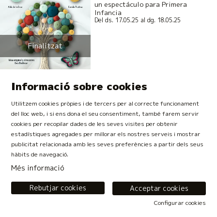
un espectáculo para Primera
Infancia
Del ds. 17.05.25
al dg. 18.05.25
Finalitzat
Informació sobre cookies
actual
Utilitzem cookies pròpies i de tercers per al correcte funcionament
del lloc web, i si ens dona el seu consentiment, també farem servir
EL GEGANT DEL PI
cookies per recopilar dades de les seves visites per obtenir
Titelles Pamipipa
estadístiques agregades per millorar els nostres serveis i mostrar
Del dv. 20.09.24
al dg. 04.05.25
publicitat relacionada amb les seves preferències a partir dels seus
hàbits de navegació.
Més informació
Finalitzat
Rebutjar cookies
Acceptar cookies
Configurar cookies