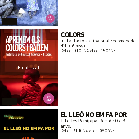
actual
COLORS
Instal·lació audiovisual recomanada
d’1 a 6 anys.
Del dg. 01.09.24
al dg. 15.06.25
Finalitzat
actual
EL LLEÓ NO EM FA POR
Titelles Pamipipa. Rec. de 0 a 3
anys.
Del dj. 31.10.24
al dg. 08.06.25