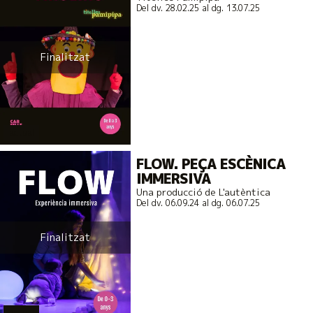
Del dv. 28.02.25
al dg. 13.07.25
Finalitzat
actual
FLOW. PEÇA ESCÈNICA
IMMERSIVA
Una producció de L'autèntica
Del dv. 06.09.24
al dg. 06.07.25
Finalitzat
actual