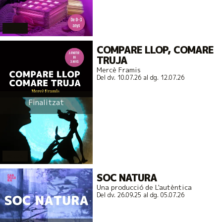
actual
COMPARE LLOP, COMARE
TRUJA
Mercè Framis
Del dv. 10.07.26
al dg. 12.07.26
Finalitzat
actual
SOC NATURA
Una producció de L'autèntica
Del dv. 26.09.25
al dg. 05.07.26