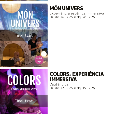
MÓN UNIVERS
Experiència escènica immersiva
Del dv. 24.07.26
al dg. 26.07.26
Finalitzat
actual
COLORS, EXPERIÈNCIA
IMMERSIVA
L'autèntica
Del dv. 22.05.26
al dg. 19.07.26
Finalitzat