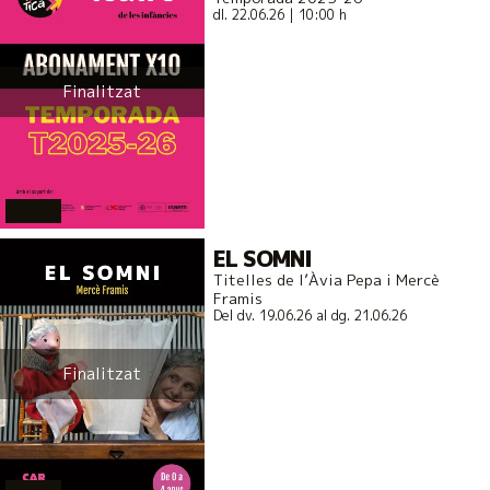
dl. 22.06.26
|
10:00 h
Finalitzat
actual
EL SOMNI
Titelles de l’Àvia Pepa i Mercè
Framis
Del dv. 19.06.26
al dg. 21.06.26
Finalitzat