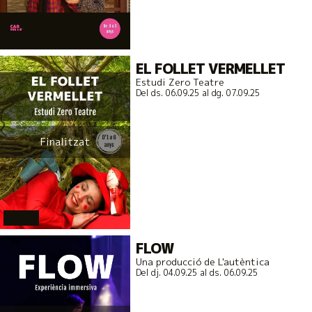
actual
EL FOLLET VERMELLET
Estudi Zero Teatre
Del ds. 06.09.25
al dg. 07.09.25
Finalitzat
actual
FLOW
Una producció de L'autèntica
Del dj. 04.09.25
al ds. 06.09.25