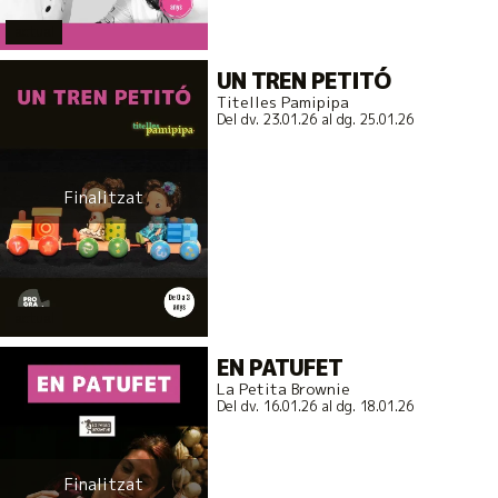
actual
UN TREN PETITÓ
Titelles Pamipipa
Del dv. 23.01.26
al dg. 25.01.26
Finalitzat
actual
EN PATUFET
La Petita Brownie
Del dv. 16.01.26
al dg. 18.01.26
Finalitzat