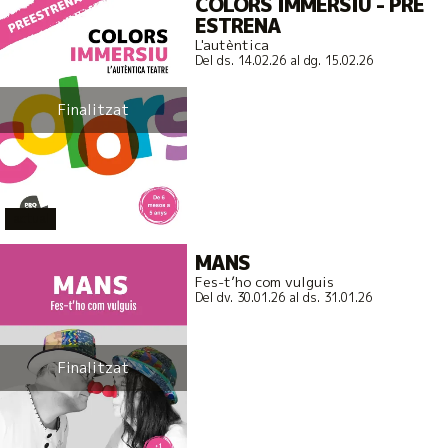
COLORS IMMERSIU - PRE
ESTRENA
L'autèntica
Del ds. 14.02.26
al dg. 15.02.26
Finalitzat
actual
MANS
Fes-t’ho com vulguis
Del dv. 30.01.26
al ds. 31.01.26
Finalitzat